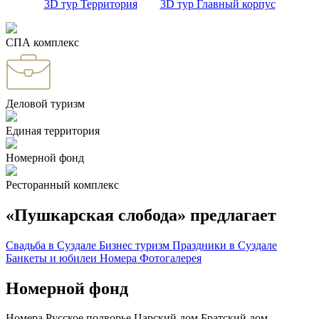
3D тур Территория
3D тур Главный корпус
СПА комплекс
Деловой туризм
Единая территория
Номерной фонд
Ресторанный комплекс
«Пушкарская слобода» предлагает
Свадьба в Суздале
Бизнес туризм
Праздники в Суздале
Банкеты и юбилеи
Номера
Фотогалерея
Номерной фонд
Номера
Русское подворье
Царский дом
Братский дом