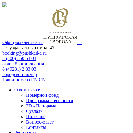
Официальный сайт
г. Суздаль, ул. Ленина, 45
booking@pushkarka.ru
8 (800) 350 53 03
отдел бронирования
8 (49231) 2 33 03
городской номер
Наши номера
EN
CN
О комплексе
Номерной фонд
Программа лояльности
3D - Панорама
Суздаль
Полезное
Вопрос-ответ
Контакты
Рестораны