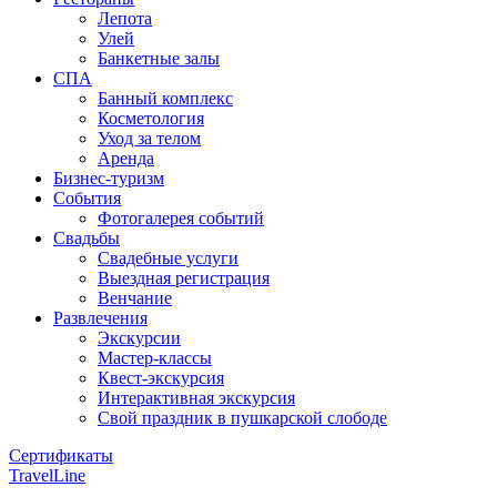
Лепота
Улей
Банкетные залы
СПА
Банный комплекс
Косметология
Уход за телом
Аренда
Бизнес-туризм
События
Фотогалерея событий
Свадьбы
Свадебные услуги
Выездная регистрация
Венчание
Развлечения
Экскурсии
Мастер-классы
Квест-экскурсия
Интерактивная экскурсия
Свой праздник в пушкарской слободе
Сертификаты
TravelLine