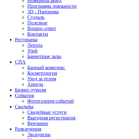
Номерной фонд
Программа лояльности
3D - Панорама
Суздаль
Полезное
Вопрос-ответ
Контакты
Рестораны
Лепота
Улей
Банкетные залы
СПА
Банный комплекс
Косметология
Уход за телом
Аренда
Бизнес-туризм
События
Фотогалерея событий
Свадьбы
Свадебные услуги
Выездная регистрация
Венчание
Развлечения
Экскурсии