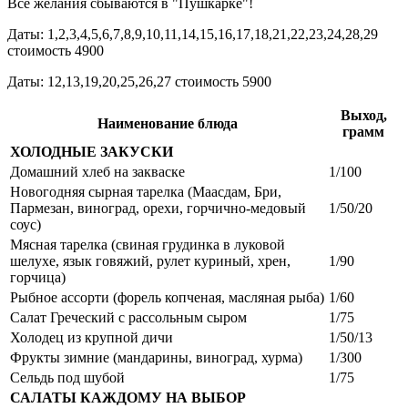
Все желания сбываются в "Пушкарке"!
Даты: 1,2,3,4,5,6,7,8,9,10,11,14,15,16,17,18,21,22,23,24,28,29
стоимость 4900
Даты: 12,13,19,20,25,26,27 стоимость 5900
Выход,
Наименование блюда
грамм
ХОЛОДНЫЕ ЗАКУСКИ
Домашний хлеб на закваске
1/100
Новогодняя сырная тарелка (Маасдам, Бри,
Пармезан, виноград, орехи, горчично-медовый
1/50/20
соус)
Мясная тарелка (свиная грудинка в луковой
шелухе, язык говяжий, рулет куриный, хрен,
1/90
горчица)
Рыбное ассорти (форель копченая, масляная рыба)
1/60
Салат Греческий с рассольным сыром
1/75
Холодец из крупной дичи
1/50/13
Фрукты зимние (мандарины, виноград, хурма)
1/300
Сельдь под шубой
1/75
САЛАТЫ КАЖДОМУ НА ВЫБОР