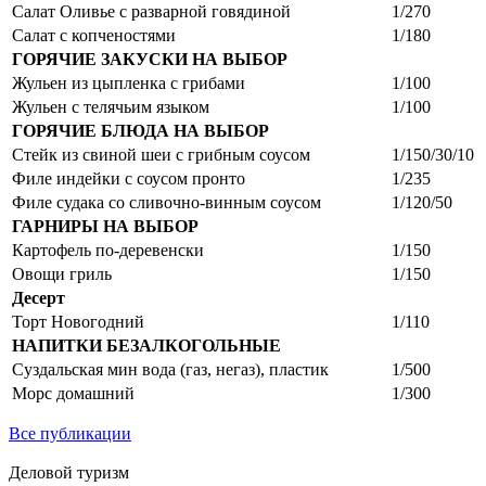
Салат Оливье с разварной говядиной
1/270
Салат с копченостями
1/180
ГОРЯЧИЕ ЗАКУСКИ НА ВЫБОР
Жульен из цыпленка с грибами
1/100
Жульен с телячьим языком
1/100
ГОРЯЧИЕ БЛЮДА НА ВЫБОР
Стейк из свиной шеи с грибным соусом
1/150/30/10
Филе индейки с соусом пронто
1/235
Филе судака со сливочно-винным соусом
1/120/50
ГАРНИРЫ НА ВЫБОР
Картофель по-деревенски
1/150
Овощи гриль
1/150
Десерт
Торт Новогодний
1/110
НАПИТКИ БЕЗАЛКОГОЛЬНЫЕ
Суздальская мин вода (газ, негаз), пластик
1/500
Морс домашний
1/300
Все публикации
Деловой туризм