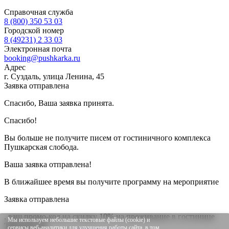
Справочная служба
8 (800) 350 53 03
Городской номер
8 (49231) 2 33 03
Электронная почта
booking@pushkarka.ru
Адрес
г. Суздаль, улица Ленина, 45
Заявка отправлена
Спасибо, Ваша заявка принята.
Спасибо!
Вы больше не получите писем от гостиничного комплекса
Пушкарская слобода.
Ваша заявка отправлена!
В ближайшее время вы получите программу на мероприятие
Заявка отправлена
, ваш промо-код на скидку 10% на проживание в гостинице
Мы используем небольшие текстовые файлы (cookie) и
TRAVEL10
сервисы веб-аналитики для улучшения работы сайта, в том