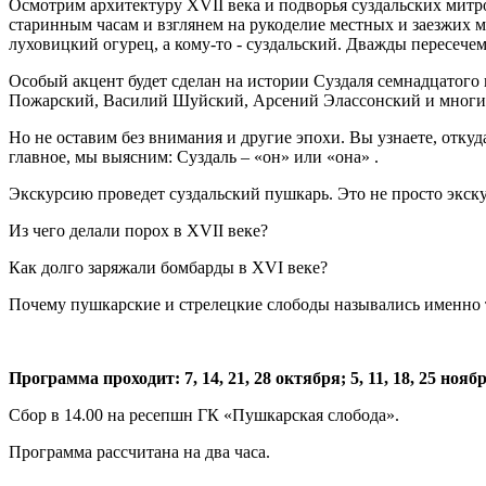
Осмотрим архитектуру XVII века и подворья суздальских митро
старинным часам и взглянем на рукоделие местных и заезжих 
луховицкий огурец, а кому-то - суздальский. Дважды пересечем
Особый акцент будет сделан на истории Суздаля семнадцатого 
Пожарский, Василий Шуйский, Арсений Элассонский и многие
Но не оставим без внимания и другие эпохи. Вы узнаете, откуда
главное, мы выясним: Суздаль – «он» или «она» .
Экскурсию проведет суздальский пушкарь. Это не просто экску
Из чего делали порох в XVII веке?
Как долго заряжали бомбарды в XVI веке?
Почему пушкарские и стрелецкие слободы назывались именно 
Программа проходит: 7, 14, 21, 28 октября; 5, 11, 18, 25 ноябр
Сбор в 14.00 на ресепшн ГК «Пушкарская слобода».
Программа рассчитана на два часа.