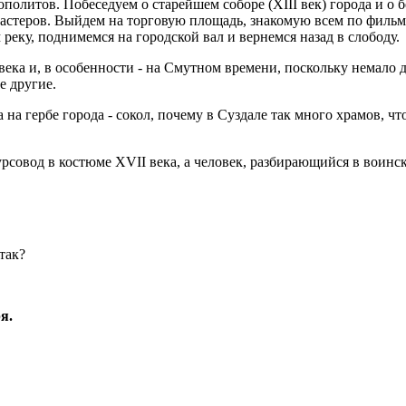
политов. Побеседуем о старейшем соборе (XIII век) города и о
мастеров. Выйдем на торговую площадь, знакомую всем по фильм
 реку, поднимемся на городской вал и вернемся назад в слободу.
века и, в особенности - на Смутном времени, поскольку немало
 другие.
 на гербе города - сокол, почему в Суздале так много храмов, чт
рсовод в костюме XVII века, а человек, разбирающийся в воинск
так?
я.