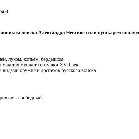
ра»!
инником войска Александра Невского или пушкарем ополчен
лей, луком, копьём, бердышом
а макетах мушкета и пушки XVII века
 видами оружия и доспехов русского войска
риятия - свободный.