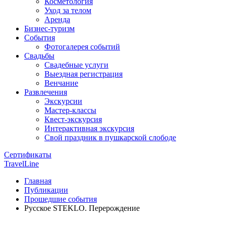
Косметология
Уход за телом
Аренда
Бизнес-туризм
События
Фотогалерея событий
Свадьбы
Свадебные услуги
Выездная регистрация
Венчание
Развлечения
Экскурсии
Мастер-классы
Квест-экскурсия
Интерактивная экскурсия
Свой праздник в пушкарской слободе
Сертификаты
TravelLine
Главная
Публикации
Прошедшие события
Русское STEKLO. Перерождение